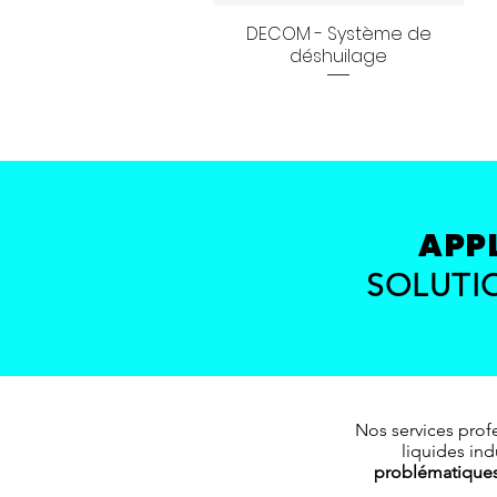
DECOM - Système de
Aperçu rapide
déshuilage
APP
SOLUTI
Nos services prof
liquides ind
problématiques