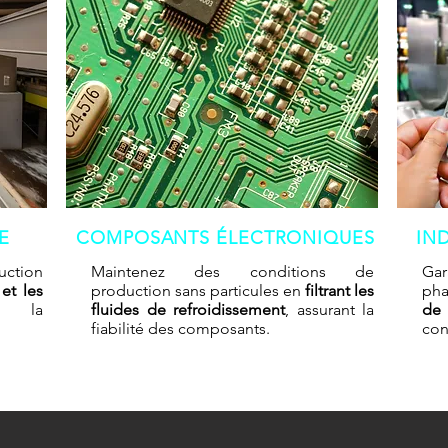
E
COMPOSANTS ÉLECTRONIQUES
IN
uction
Maintenez des conditions de
Gar
 et les
production sans particules en
filtrant les
pha
i la
fluides de refroidissement
, assurant la
de
fiabilité des composants.
con